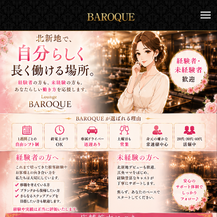
コ
メ
ン
ニ
テ
ュ
ー
ン
ツ
へ
ス
キ
ッ
プ