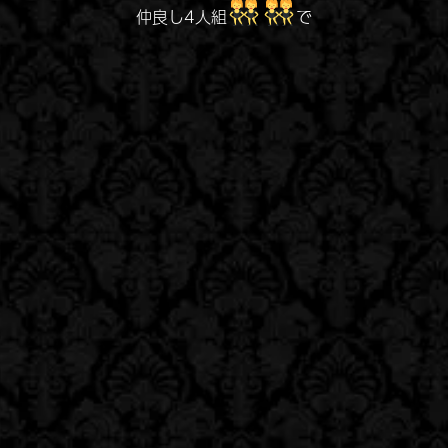
仲良し4人組
で