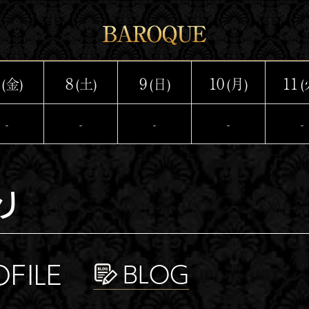
8
9
10
11
(金)
(土)
(日)
(月)
(
-
-
-
-
-
り
OFILE