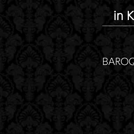
in
BARO