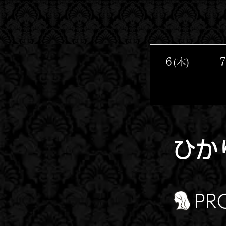
コ
ン
テ
ン
6
7
(木)
ツ
へ
-
ス
キ
ッ
ひか
プ
PR