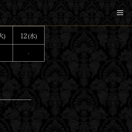
メ
ニ
ュ
ー
12
火)
(水)
-