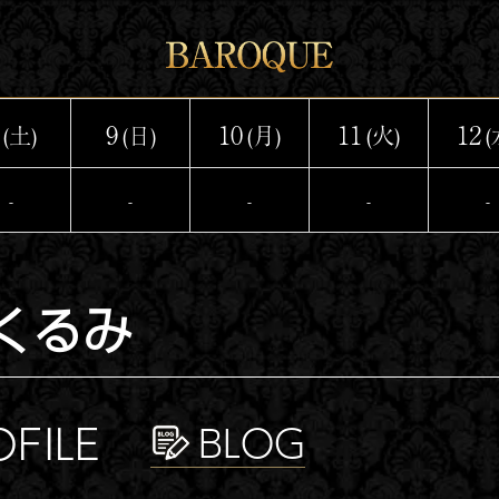
9
10
11
12
(土)
(日)
(月)
(火)
(
-
-
-
-
-
くるみ
OFILE