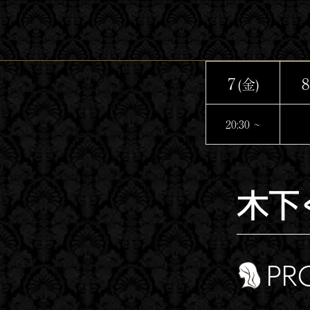
コ
ン
テ
ン
7
8
(金)
ツ
へ
20:30 ~
ス
キ
ッ
木下
プ
PR