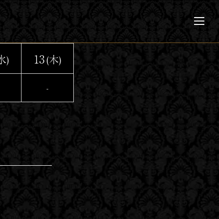
メ
ニ
ュ
ー
13
水)
(木)
-