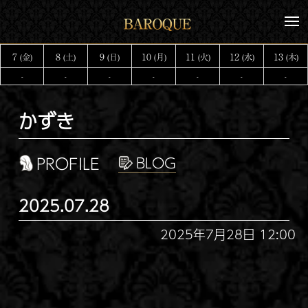
コ
メ
ン
ニ
テ
ュ
7
8
9
10
11
12
13
(金)
(土)
(日)
(月)
(火)
(水)
(木)
ー
ン
-
-
-
-
-
-
-
ツ
へ
かずき
ス
キ
ッ
PROFILE
プ
2025.07.28
2025年7月28日 12:00