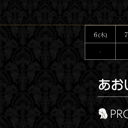
コ
ン
テ
ン
6
7
(木)
ツ
へ
-
ス
キ
ッ
あお
プ
PR