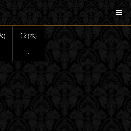
メ
ニ
ュ
ー
12
火)
(水)
-