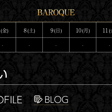
8
9
10
11
(金)
(土)
(日)
(月)
(
-
-
-
-
-
い
OFILE