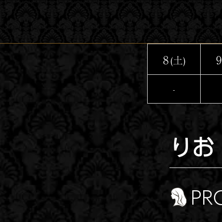
コ
ン
テ
ン
8
9
(土)
ツ
へ
-
ス
キ
ッ
りお
プ
PR