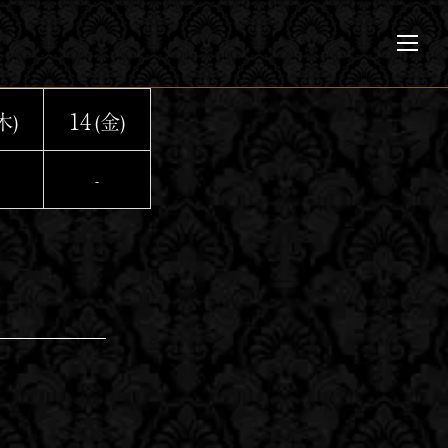
メ
ニ
ュ
ー
14
木)
(金)
-