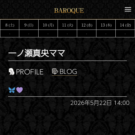
コ
メ
ン
ニ
テ
ュ
8
9
10
11
12
13
14
(土)
(日)
(月)
(火)
(水)
(木)
(金)
ー
ン
-
-
-
-
-
-
-
ツ
へ
一ノ瀬真央ママ
ス
キ
ッ
PROFILE
プ
2026年5月22日 14:00