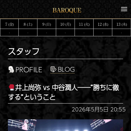
コ
メ
ン
ニ
テ
ュ
7
8
9
10
11
12
13
(金)
(土)
(日)
(月)
(火)
(水)
(木)
ー
ン
-
-
-
-
-
-
-
ツ
へ
スタッフ
ス
キ
ッ
PROFILE
プ
井上尚弥 vs 中谷潤人――“勝ちに徹
する”ということ
2026年5月5日 20:55