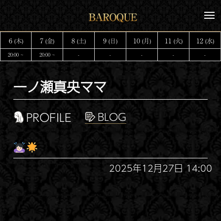
コ
メ
ン
ニ
テ
ュ
6
7
8
9
10
11
12
(木)
(金)
(土)
(日)
(月)
(火)
(水)
ー
ン
20:00 ~
20:00 ~
-
-
-
-
-
ツ
へ
一ノ瀬真央ママ
ス
キ
ッ
PROFILE
プ
2025年12月27日 14:00