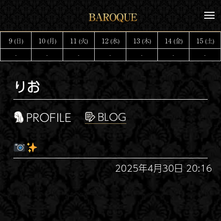
コ
メ
ン
ニ
テ
ュ
9
10
11
12
13
14
15
(日)
(月)
(火)
(水)
(木)
(金)
(土)
ー
ン
-
-
-
-
-
-
-
ツ
へ
りお
ス
キ
ッ
PROFILE
プ
2025年4月30日 20:16