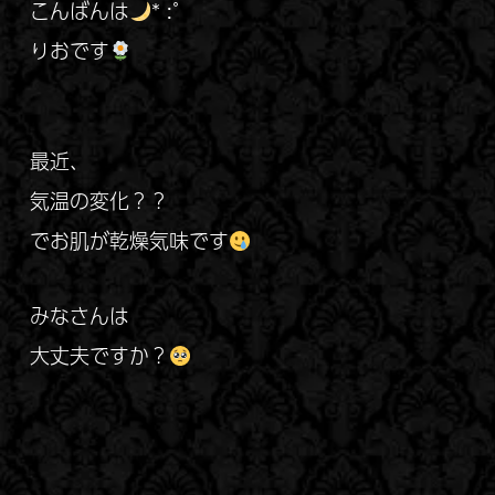
こんばんは
* :ﾟ
りおです
最近、
気温の変化？？
でお肌が乾燥気味です‪
みなさんは
大丈夫ですか？