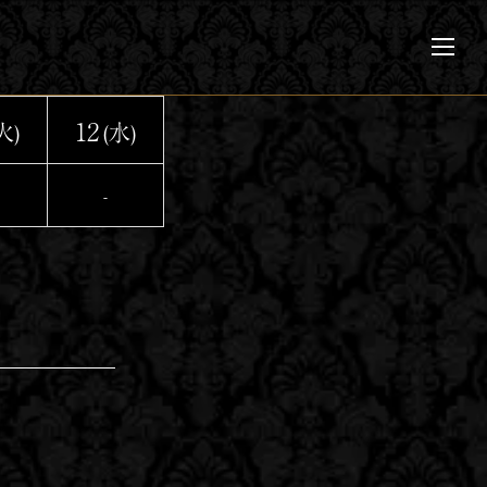
メ
ニ
ュ
ー
12
火)
(水)
-