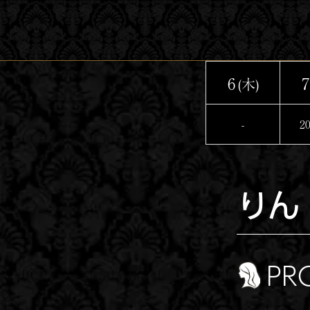
コ
ン
テ
ン
6
7
(木)
ツ
へ
-
20
ス
キ
ッ
りん
プ
PR