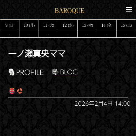
コ
メ
ン
ニ
テ
ュ
9
10
11
12
13
14
15
(日)
(月)
(火)
(水)
(木)
(金)
(土)
ー
ン
-
-
-
-
-
-
-
ツ
へ
一ノ瀬真央ママ
ス
キ
ッ
PROFILE
プ
2026年2月4日 14:00