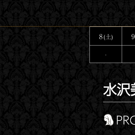
コ
ン
テ
ン
8
9
(土)
ツ
へ
-
ス
キ
ッ
水沢
プ
PR