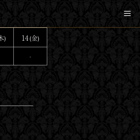
メ
ニ
ュ
ー
14
木)
(金)
-