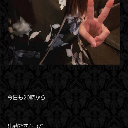
今日も20時から
出勤です˶˙ᵕ˙ )ﾉﾞ