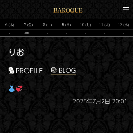
コ
メ
ン
ニ
テ
ュ
6
7
8
9
10
11
12
(木)
(金)
(土)
(日)
(月)
(火)
(水)
ー
ン
-
20:00 ~
-
-
-
-
-
ツ
へ
りお
ス
キ
ッ
PROFILE
プ
2025年7月2日 20:01