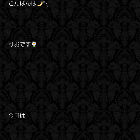
こんばんは
*·̩͙
りおです
今日は