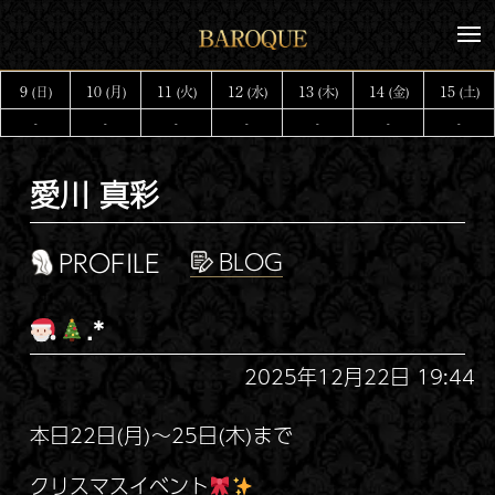
コ
メ
ン
ニ
テ
ュ
9
10
11
12
13
14
15
(日)
(月)
(火)
(水)
(木)
(金)
(土)
ー
ン
-
-
-
-
-
-
-
ツ
へ
愛川 真彩
ス
キ
ッ
PROFILE
プ
.*
2025年12月22日 19:44
本日22日(月)～25日(木)まで
クリスマスイベント