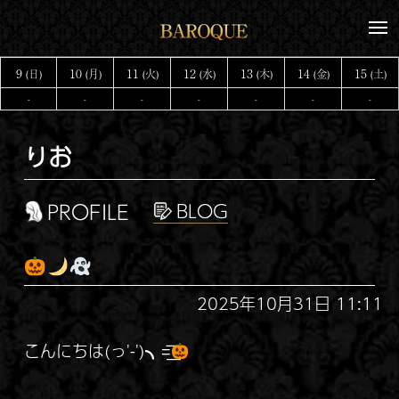
コ
メ
ン
ニ
テ
ュ
9
10
11
12
13
14
15
(日)
(月)
(火)
(水)
(木)
(金)
(土)
ー
ン
-
-
-
-
-
-
-
ツ
へ
りお
ス
キ
ッ
PROFILE
プ
2025年10月31日 11:11
こんにちは(っ'-')╮=͟͟͞͞