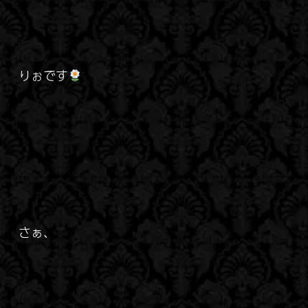
りぉです
さぁ、