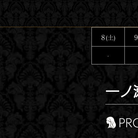
コ
ン
テ
ン
8
9
(土)
ツ
へ
-
ス
キ
ッ
一ノ
プ
PR