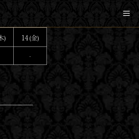
メ
ニ
ュ
ー
14
木)
(金)
-