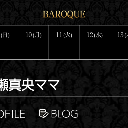
10
11
12
13
(日)
(月)
(火)
(水)
(
-
-
-
-
-
瀬真央ママ
OFILE