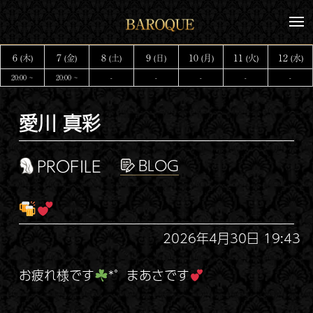
コ
メ
ン
ニ
テ
ュ
6
7
8
9
10
11
12
(木)
(金)
(土)
(日)
(月)
(火)
(水)
ー
ン
20:00 ~
20:00 ~
-
-
-
-
-
ツ
へ
愛川 真彩
ス
キ
ッ
PROFILE
プ
2026年4月30日 19:43
お疲れ様です
*゜まあさです