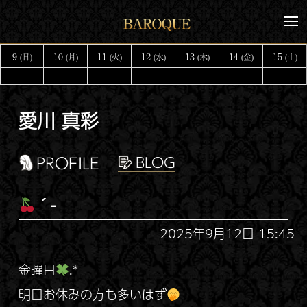
コ
メ
ン
ニ
テ
ュ
9
10
11
12
13
14
15
(日)
(月)
(火)
(水)
(木)
(金)
(土)
ー
ン
-
-
-
-
-
-
-
ツ
へ
愛川 真彩
ス
キ
ッ
PROFILE
プ
´-
2025年9月12日 15:45
金曜日
.*
明日お休みの方も多いはず