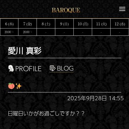
コ
メ
ン
ニ
テ
ュ
6
7
8
9
10
11
12
(木)
(金)
(土)
(日)
(月)
(火)
(水)
ー
ン
20:00 ~
20:00 ~
-
-
-
-
-
ツ
へ
愛川 真彩
ス
キ
ッ
PROFILE
プ
2025年9月28日 14:55
日曜日いかがお過ごしですか？？