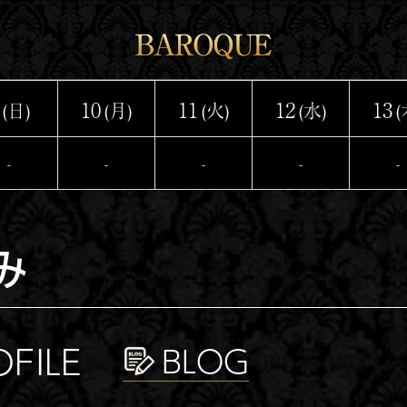
10
11
12
13
(日)
(月)
(火)
(水)
(
-
-
-
-
-
み
OFILE