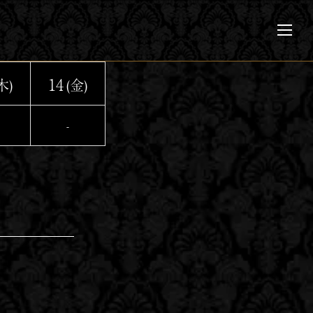
メ
ニ
ュ
ー
14
木)
(金)
-