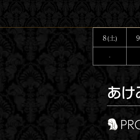
コ
ン
テ
ン
8
9
(土)
ツ
へ
-
ス
キ
ッ
あけ
プ
PR