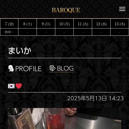
コ
メ
ン
ニ
テ
ュ
7
8
9
10
11
12
13
(金)
(土)
(日)
(月)
(火)
(水)
(木)
ー
ン
20:00 ~
-
-
-
-
-
-
ツ
へ
まいか
ス
キ
ッ
PROFILE
プ
2025年5月13日 14:23