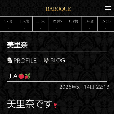
コ
メ
ン
ニ
テ
ュ
9
10
11
12
13
14
15
(日)
(月)
(火)
(水)
(木)
(金)
(土)
ー
ン
-
-
-
-
-
-
-
ツ
へ
美里奈
ス
キ
ッ
PROFILE
プ
ＪＡ
2026年5月14日 22:13
美里奈です