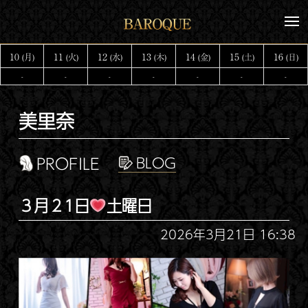
コ
メ
ン
ニ
テ
ュ
10
11
12
13
14
15
16
(月)
(火)
(水)
(木)
(金)
(土)
(日)
ー
ン
-
-
-
-
-
-
-
ツ
へ
美里奈
ス
キ
ッ
PROFILE
プ
３月２1日
土曜日
2026年3月21日 16:38