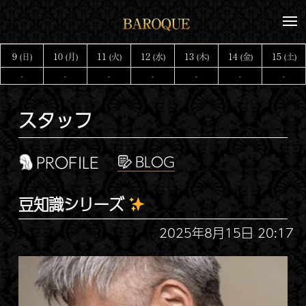
コ
メ
ン
ニ
テ
ュ
9
10
11
12
13
14
15
(日)
(月)
(火)
(水)
(木)
(金)
(土)
ー
ン
-
-
-
-
-
-
-
ツ
へ
スタッフ
ス
キ
ッ
PROFILE
プ
豆知識シリーズ
2025年8月15日 20:17