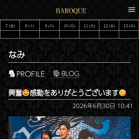
コ
メ
ン
ニ
テ
ュ
7
8
9
10
11
12
13
(金)
(土)
(日)
(月)
(火)
(水)
(木)
ー
ン
-
-
-
-
-
-
-
ツ
へ
なみ
ス
キ
ッ
PROFILE
プ
興奮
感動をありがとうございます
2026年6月30日 10:41