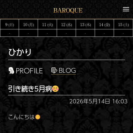
コ
メ
ン
ニ
テ
ュ
9
10
11
12
13
14
15
(日)
(月)
(火)
(水)
(木)
(金)
(土)
ー
ン
-
-
-
-
-
-
-
ツ
へ
ひかり
ス
キ
ッ
PROFILE
プ
引き続き5月病
2026年5月14日 16:03
こんにちは