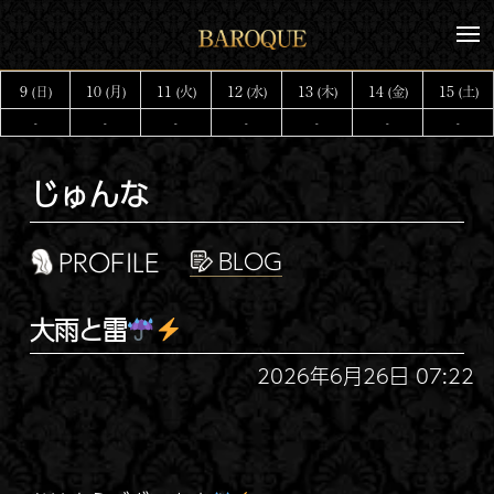
コ
メ
ン
ニ
テ
ュ
9
10
11
12
13
14
15
(日)
(月)
(火)
(水)
(木)
(金)
(土)
ー
ン
-
-
-
-
-
-
-
ツ
へ
じゅんな
ス
キ
ッ
PROFILE
プ
大雨と雷
2026年6月26日 07:22