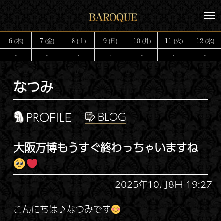
コ
メ
ン
ニ
テ
ュ
6
7
8
9
10
11
12
(木)
(金)
(土)
(日)
(月)
(火)
(水)
ー
ン
-
-
-
-
-
-
-
ツ
へ
なつみ
ス
キ
ッ
PROFILE
プ
大阪万博もうすぐ終わっちゃいますね
2025年10月8日 19:27
こんにちは♪なつみです