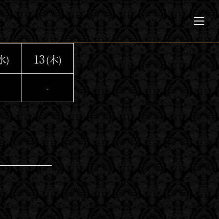
メ
ニ
ュ
ー
13
水)
(木)
-