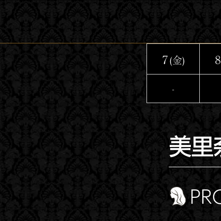
コ
ン
テ
ン
7
8
(金)
ツ
へ
-
ス
キ
ッ
美里
プ
PR