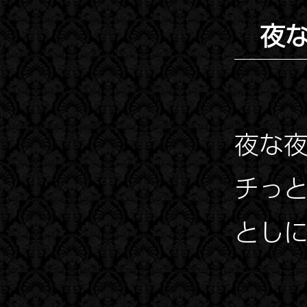
夜
夜な
チっ
とし