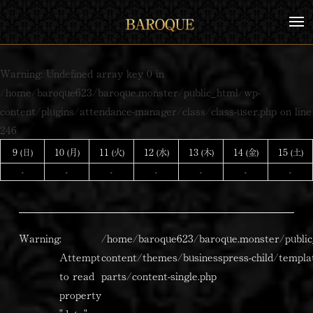
コ
メ
ン
ニ
テ
ュ
ー
ン
Warning
: Undefined array key 0 in
ツ
/home/baroque623/baroque.monster/public_html/wp-
へ
content/plugins/attendance-manager/class/class-user.php
on line
ス
246
キ
9
10
11
12
13
14
15
(日)
(月)
(火)
(水)
(木)
(金)
(土)
ッ
-
-
-
-
-
-
-
プ
Warning
:
/home/baroque623/baroque.monster/public
Attempt
content/themes/businesspress-child/templa
to read
parts/content-single.php
property