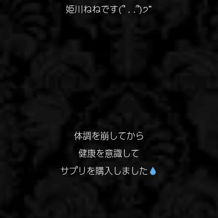
姫川ねねです(՞ . .՞)੭”
体調を崩してから
健康を意識して
サプリを購入しました