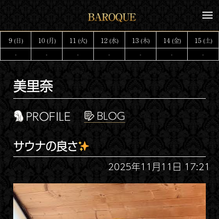
コ
メ
ン
ニ
テ
ュ
9
10
11
12
13
14
15
(日)
(月)
(火)
(水)
(木)
(金)
(土)
ー
ン
-
-
-
-
-
-
-
ツ
へ
美里奈
ス
キ
ッ
PROFILE
プ
サウナの良さ
2025年11月11日 17:21