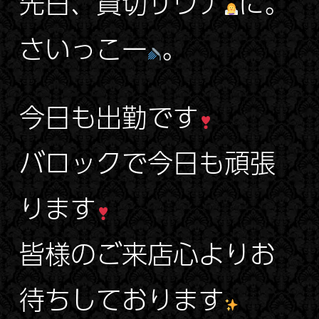
先日、貸切サウナ
に。
さいっこー
。
今日も出勤です
バロックで今日も頑張
ります
皆様のご来店心よりお
待ちしております