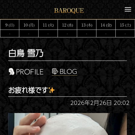
コ
メ
ン
ニ
テ
ュ
9
10
11
12
13
14
15
(日)
(月)
(火)
(水)
(木)
(金)
(土)
ー
ン
-
-
-
-
-
-
-
ツ
へ
白鳥 雪乃
ス
キ
ッ
PROFILE
プ
お疲れ様です
2026年2月26日 20:02