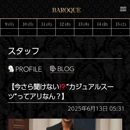
コ
メ
ン
ニ
テ
ュ
9
10
11
12
13
14
15
(日)
(月)
(火)
(水)
(木)
(金)
(土)
ー
ン
-
-
-
-
-
-
-
ツ
へ
スタッフ
ス
キ
ッ
PROFILE
プ
【今さら聞けない
“カジュアルスー
ツ”ってアリなん？】
2025年6月13日 05:31