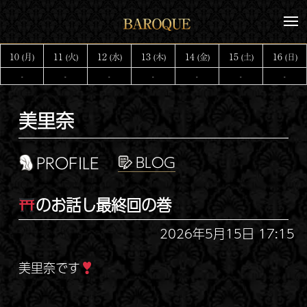
コ
メ
ン
ニ
テ
ュ
10
11
12
13
14
15
16
(月)
(火)
(水)
(木)
(金)
(土)
(日)
ー
ン
-
-
-
-
-
-
-
ツ
へ
美里奈
ス
キ
ッ
PROFILE
プ
のお話し最終回の巻
2026年5月15日 17:15
美里奈です