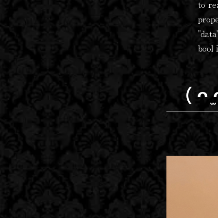
to re
prop
"data
bool 
( ᴖ 