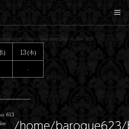
メ
ニ
ュ
ー
-manager/class/class-user.php
on line
246
13
水)
(木)
-
on
613
/home/baroque623/b
line