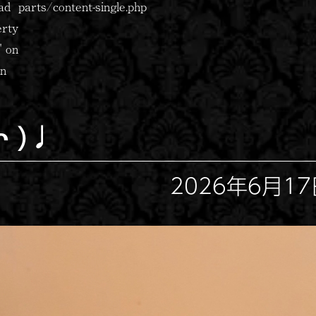
ad
parts/content-single.php
erty
" on
in
̫ᴖ )♩
2026年6月17日