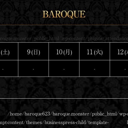
que.monster/public_html/wp-content/plugins/attendance
9
10
11
12
(土)
(日)
(月)
(火)
(
-
-
-
-
-
/home/baroque623/baroque.monster/public_html/wp-
mpt
content/themes/businesspress-child/template-