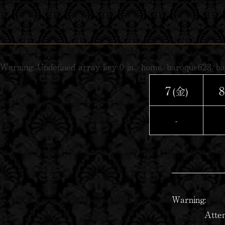
コ
ン
テ
ン
Warning
: Undefined array key 0 in
/home/baroque623/baro
ツ
へ
7
8
(金)
ス
キ
-
ッ
プ
Warning
:
Atte